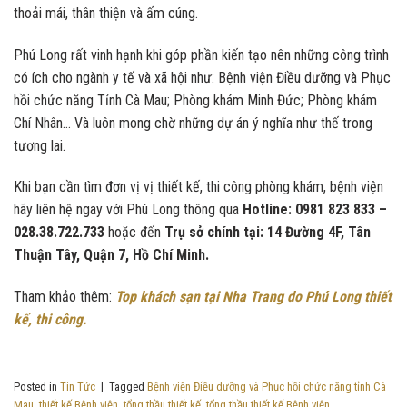
thoải mái, thân thiện và ấm cúng.
Phú Long rất vinh hạnh khi góp phần kiến tạo nên những công trình
có ích cho ngành y tế và xã hội như: Bệnh viện Điều dưỡng và Phục
hồi chức năng Tỉnh Cà Mau; Phòng khám Minh Đức; Phòng khám
Chí Nhân… Và luôn mong chờ những dự án ý nghĩa như thế trong
tương lai.
Khi bạn cần tìm đơn vị vị thiết kế, thi công phòng khám, bệnh viện
hãy liên hệ ngay với Phú Long thông qua
Hotline: 0981 823 833 –
028.38.722.733
hoặc đến
Trụ sở chính tại: 14 Đường 4F, Tân
Thuận Tây, Quận 7, Hồ Chí Minh.
Tham khảo thêm:
Top khách sạn tại Nha Trang do Phú Long thiết
kế, thi công.
Posted in
Tin Tức
|
Tagged
Bệnh viện Điều dưỡng và Phục hồi chức năng tỉnh Cà
Mau
,
thiết kế Bệnh viện
,
tổng thầu thiết kế
,
tổng thầu thiết kế Bệnh viện