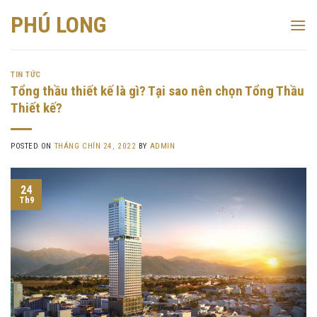
Skip
PHÚ LONG
to
content
TIN TỨC
Tổng thầu thiết kế là gì? Tại sao nên chọn Tổng Thầu
Thiết kế?
POSTED ON
THÁNG CHÍN 24, 2022
BY
ADMIN
24
Th9