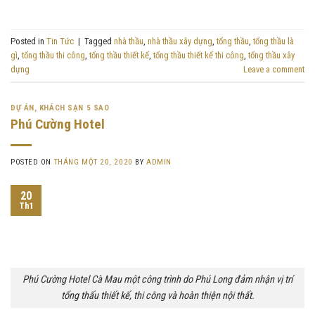
Posted in
Tin Tức
|
Tagged
nhà thầu
,
nhà thầu xây dựng
,
tổng thầu
,
tổng thầu là
gì
,
tổng thầu thi công
,
tổng thầu thiết kế
,
tổng thầu thiết kế thi công
,
tổng thầu xây
dựng
Leave a comment
DỰ ÁN
,
KHÁCH SẠN 5 SAO
Phú Cường Hotel
POSTED ON
THÁNG MỘT 20, 2020
BY
ADMIN
20
Th1
Phú Cường Hotel Cà Mau một công trình do Phú Long đảm nhận vị trí
tổng thấu thiết kế, thi công và hoàn thiện nội thất.