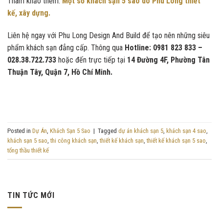
Tham khảo thêm:
Một số khách sạn 5 sao do Phú Long thiết
kế, xây dựng.
Liên hệ ngay với Phu Long Design And Build để tạo nên những siêu
phẩm khách sạn đẳng cấp. Thông qua
Hotline: 0981 823 833 –
028.38.722.733
hoặc đến trực tiếp tại
14 Đường 4F, Phường Tân
Thuận Tây, Quận 7, Hồ Chí Minh.
Posted in
Dự Án
,
Khách Sạn 5 Sao
|
Tagged
dự án khách sạn 5
,
khách sạn 4 sao
,
khách sạn 5 sao
,
thi công khách sạn
,
thiết kế khách sạn
,
thiết kế khách sạn 5 sao
,
tổng thầu thiết kế
TIN TỨC MỚI