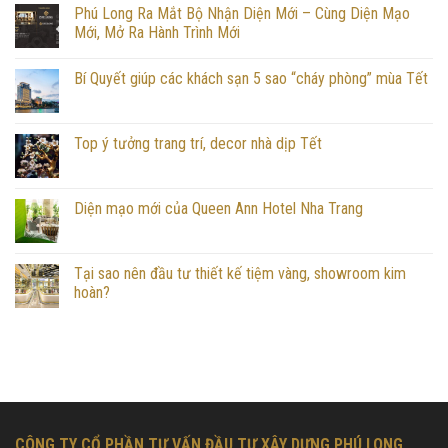
Phú Long Ra Mắt Bộ Nhận Diện Mới – Cùng Diện Mạo
Mới, Mở Ra Hành Trình Mới
Bí Quyết giúp các khách sạn 5 sao “cháy phòng” mùa Tết
Top ý tưởng trang trí, decor nhà dịp Tết
Diện mạo mới của Queen Ann Hotel Nha Trang
Tại sao nên đầu tư thiết kế tiệm vàng, showroom kim
hoàn?
CÔNG TY CỔ PHẦN TƯ VẤN ĐẦU TƯ XÂY DỰNG PHÚ LONG