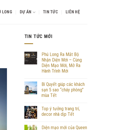
Ú LONG
DỰ ÁN
TIN TỨC
LIÊN HỆ
TIN TỨC MỚI
Phú Long Ra Mắt Bộ
Nhận Diện Mới – Cùng
Diện Mạo Mới, Mở Ra
Hành Trình Mới
Bí Quyết giúp các khách
sạn 5 sao “cháy phòng”
mùa Tết
Top ý tưởng trang trí,
decor nhà dịp Tết
Diện mạo mới của Queen