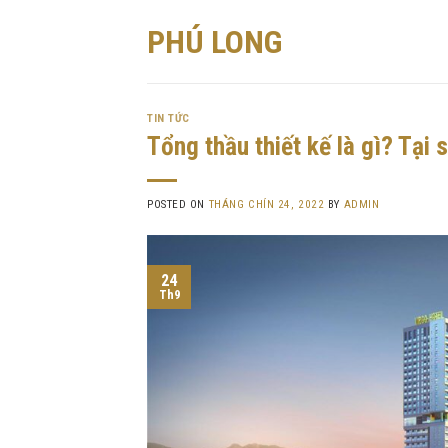
Skip
PHÚ LONG
to
content
TIN TỨC
Tổng thầu thiết kế là gì? Tại
POSTED ON
THÁNG CHÍN 24, 2022
BY
ADMIN
24
Th9