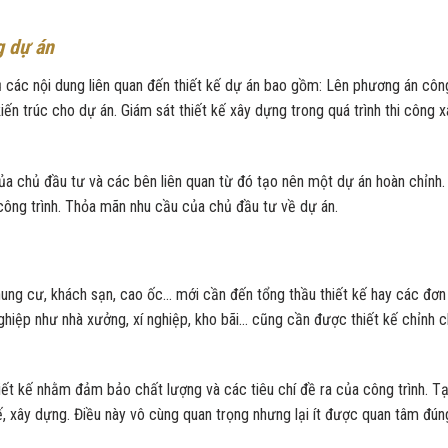
g dự án
ủ các nội dung liên quan đến thiết kế dự án bao gồm: Lên phương án côn
ến trúc cho dự án. Giám sát thiết kế xây dựng trong quá trình thi công x
của chủ đầu tư và các bên liên quan từ đó tạo nên một dự án hoàn chỉnh.
ông trình. Thỏa mãn nhu cầu của chủ đầu tư về dự án.
ung cư, khách sạn, cao ốc… mới cần đến tổng thầu thiết kế hay các đơn
ghiệp như nhà xưởng, xí nghiệp, kho bãi… cũng cần được thiết kế chỉnh 
iết kế nhằm đảm bảo chất lượng và các tiêu chí đề ra của công trình. T
kế, xây dựng. Điều này vô cùng quan trọng nhưng lại ít được quan tâm đún