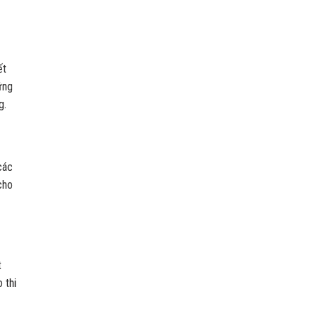
ết
ững
g.
các
cho
t
 thi