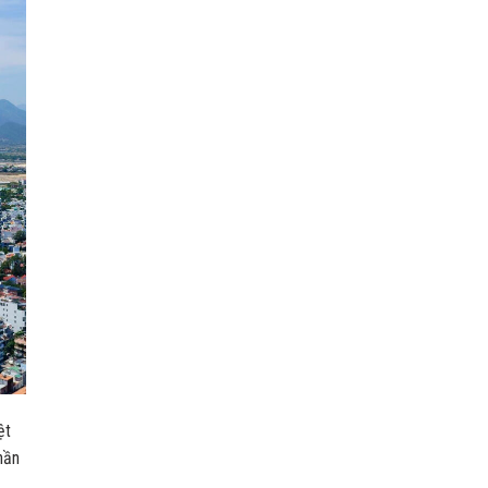
ệt
hần