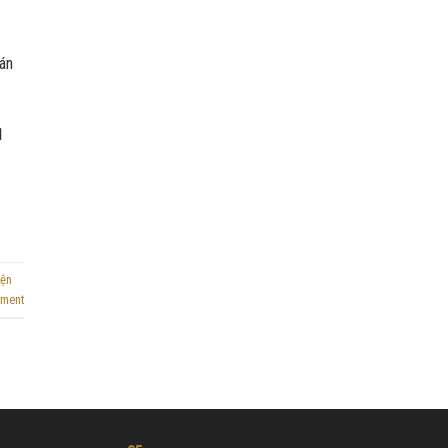
án
1
iện
mment