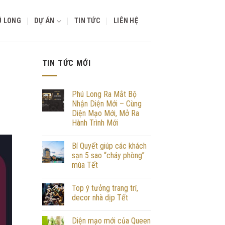
Ú LONG
DỰ ÁN
TIN TỨC
LIÊN HỆ
TIN TỨC MỚI
Phú Long Ra Mắt Bộ
Nhận Diện Mới – Cùng
Diện Mạo Mới, Mở Ra
Hành Trình Mới
Bí Quyết giúp các khách
sạn 5 sao “cháy phòng”
mùa Tết
Top ý tưởng trang trí,
decor nhà dịp Tết
Diện mạo mới của Queen