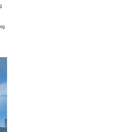
g
ang