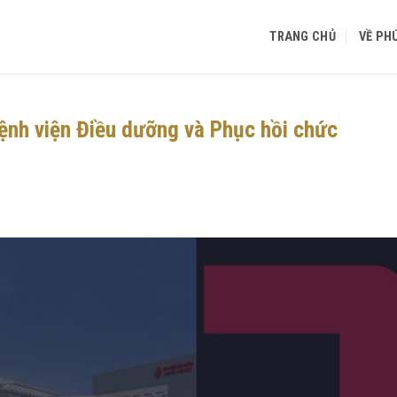
TRANG CHỦ
VỀ PH
Bệnh viện Điều dưỡng và Phục hồi chức