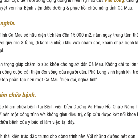
g tích cực đến đời sống cộng đồng là niềm tự hào của
Phú Long
. Chúng
uyệt vời như Bệnh viện điều dưỡng & phục hồi chức năng tỉnh Cà Mau.
 nghĩa.
nh Cà Mau sở hữu diện tích lên đến 15.000 m2, nằm ngay trung tâm th
với quy mô 3 tầng, đi kèm là nhiều khu vực chăm sóc, khám chữa bệnh 
ại.
an trọng giúp chăm lo sức khỏe cho người dân Cà Mau. Không chỉ to lớn
công cuộc cải thiện đời sống của người dân. Phú Long vinh hạnh khi tr
. Góp phần tạo nên một Cà Mau “hiện đại, nghĩa tình”.
hám chữa bệnh.
iệc khám chữa bệnh tại Bệnh viện Điều Dưỡng Và Phục Hồi Chức Năng T
 nên một công trình với không gian điều trị, cấp cứu được kết nối khoa 
 chữa bệnh của y bác sĩ làm việc tại đây.
h thái kiến trúc đặc trưng cho công trình này. Với những đường nét gọn