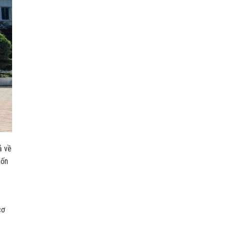
ả về
uốn
cơ