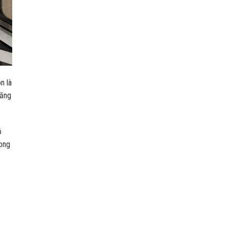
n là
tăng
ó
rong