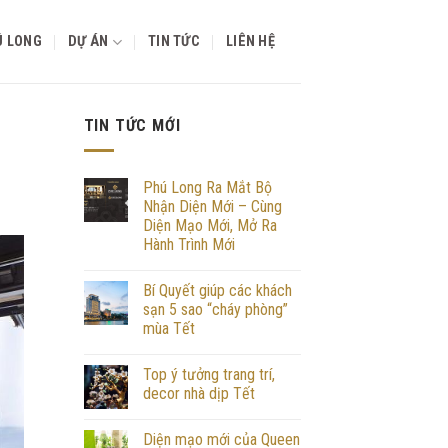
Ú LONG
DỰ ÁN
TIN TỨC
LIÊN HỆ
TIN TỨC MỚI
Phú Long Ra Mắt Bộ
Nhận Diện Mới – Cùng
Diện Mạo Mới, Mở Ra
Hành Trình Mới
Bí Quyết giúp các khách
sạn 5 sao “cháy phòng”
mùa Tết
Top ý tưởng trang trí,
decor nhà dịp Tết
Diện mạo mới của Queen