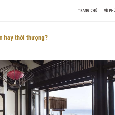
TRANG CHỦ
VỀ PH
n hay thời thượng?