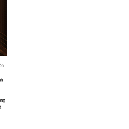
nên
nh
ang
à