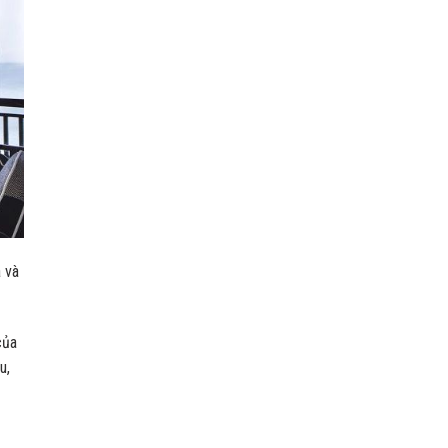
 và
của
u,