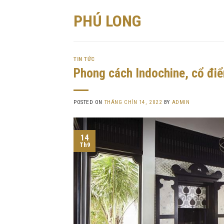
Skip
PHÚ LONG
to
content
TIN TỨC
Phong cách Indochine, cổ điể
POSTED ON
THÁNG CHÍN 14, 2022
BY
ADMIN
14
Th9