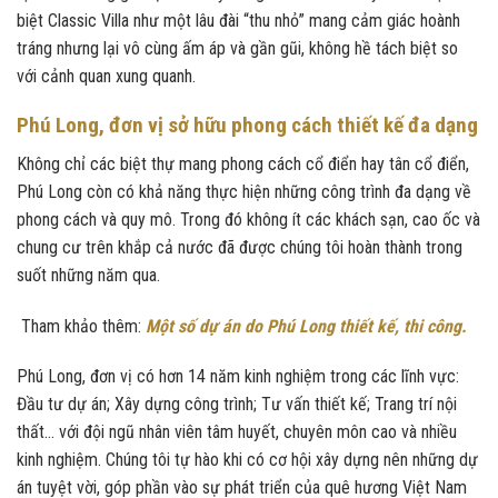
biệt Classic Villa như một lâu đài “thu nhỏ” mang cảm giác hoành
tráng nhưng lại vô cùng ấm áp và gần gũi, không hề tách biệt so
với cảnh quan xung quanh.
Phú Long, đơn vị sở hữu phong cách thiết kế đa dạng
Không chỉ các biệt thự mang phong cách cổ điển hay tân cổ điển,
Phú Long còn có khả năng thực hiện những công trình đa dạng về
phong cách và quy mô. Trong đó không ít các khách sạn, cao ốc và
chung cư trên khắp cả nước đã được chúng tôi hoàn thành trong
suốt những năm qua.
Tham khảo thêm:
Một số dự án do Phú Long thiết kế, thi công.
Phú Long, đơn vị có hơn 14 năm kinh nghiệm trong các lĩnh vực:
Đầu tư dự án; Xây dựng công trình; Tư vấn thiết kế; Trang trí nội
thất… với đội ngũ nhân viên tâm huyết, chuyên môn cao và nhiều
kinh nghiệm. Chúng tôi tự hào khi có cơ hội xây dựng nên những dự
án tuyệt vời, góp phần vào sự phát triển của quê hương Việt Nam