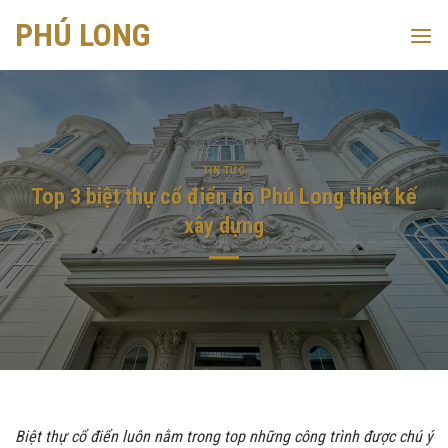
Skip
PHÚ LONG
to
content
TIN TỨC
Top 3 biệt thự cổ điển do Phú Long thiết kế
xây dựng
Biệt thự cổ điển luôn nằm trong top những công trình được chú ý