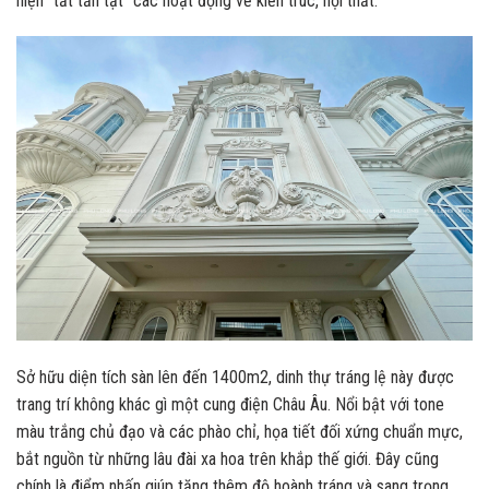
hiện “tất tần tật” các hoạt động về kiến trúc, nội thất.
Sở hữu diện tích sàn lên đến 1400m2, dinh thự tráng lệ này được
trang trí không khác gì một cung điện Châu Âu. Nổi bật với tone
màu trắng chủ đạo và các phào chỉ, họa tiết đối xứng chuẩn mực,
bắt nguồn từ những lâu đài xa hoa trên khắp thế giới. Đây cũng
chính là điểm nhấn giúp tăng thêm độ hoành tráng và sang trọng