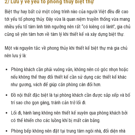
2/ Lưu ý về yếu tố phong thủy biệt thự
Biệt thự hay bất cứ một công trình nào của người Việt đều đề cao
tới yếu tố phong thủy. Đây vừa là quan niệm truyền thống vừa mang
nhiều yếu tố tâm linh tính ngưỡng nên rất “có kiêng có lành”, gia chủ
cũng sẽ yên tâm hơn về tâm lý khi thiết kế và xây dựng biệt thự.
Một vài nguyên tắc về phong thủy khi thiết kế biệt thự mà gia chủ
nên lưu ý là:
Phòng khách cần phải vuông vắn, không nên có góc nhọn hoặc
nếu không thể thay đổi thiết kế cần sử dụng các thiết kế khác
như gương, vách để giúp căn phòng cân đối hơn.
Đồ nội thất đặc biệt là tại phòng khách cần được sắp xếp và bố
trí sao cho gọn gàng, tránh cản trở lối đi.
Lối đi, hành lang không nên thiết kế xuyên qua phòng khách bởi
có thể khiến cho các luồng khí bị mất cân bằng.
Phòng bếp không nên đặt tại trung tâm ngôi nhà, đối diện nhà