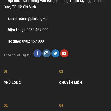
Địa chỉ:
130 Trương Văn Bang, Phường Thạnh Mỹ Lợi, TP. Thủ
Đức, TP. Hồ Chí Minh
Email
: admin@phulong.vn
Điện thoại:
0982 467 000
Hotline:
0982 467 000
Theo dõi chúng tôi
01
03
PHÚ LONG
CHUYÊN MÔN
02
04