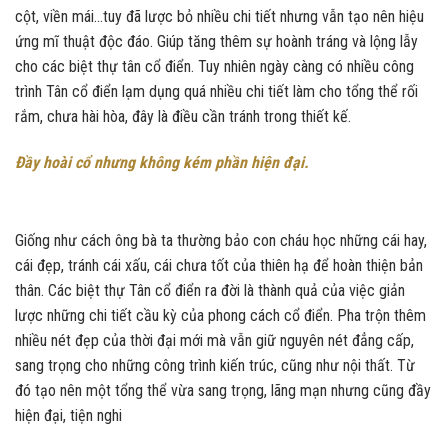
cột, viền mái…tuy đã lược bỏ nhiều chi tiết nhưng vẫn tạo nên hiệu
ứng mĩ thuật độc đáo. Giúp tăng thêm sự hoành tráng và lộng lẫy
cho các biệt thự tân cổ điển. Tuy nhiên ngày càng có nhiều công
trình Tân cổ điển lạm dụng quá nhiều chi tiết làm cho tổng thể rối
rắm, chưa hài hòa, đây là điều cần tránh trong thiết kế.
Đầy hoài cổ nhưng không kém phần hiện đại.
Giống như cách ông bà ta thường bảo con cháu học những cái hay,
cái đẹp, tránh cái xấu, cái chưa tốt của thiên hạ để hoàn thiện bản
thân. Các biệt thự Tân cổ điển ra đời là thành quả của việc giản
lược những chi tiết cầu kỳ của phong cách cổ điển. Pha trộn thêm
nhiều nét đẹp của thời đại mới mà vẫn giữ nguyên nét đẳng cấp,
sang trọng cho những công trình kiến trúc, cũng như nội thất. Từ
đó tạo nên một tổng thể vừa sang trọng, lãng mạn nhưng cũng đầy
hiện đại, tiện nghi