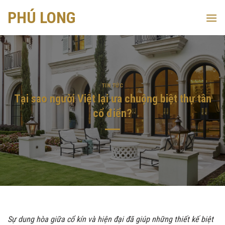
Skip
PHÚ LONG
to
content
TIN TỨC
Tại sao người Việt lại ưa chuộng biệt thự tân
cổ điển?
Sự dung hòa giữa cổ kín và hiện đại đã giúp những thiết kế biệt