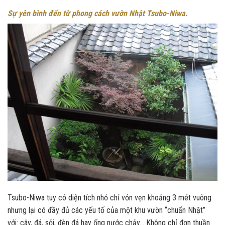
Sự yên bình đến từ phong cách vườn Nhật Tsubo-Niwa.
Tsubo-Niwa tuy có diện tích nhỏ chỉ vỏn vẹn khoảng 3 mét vuông
nhưng lại có đầy đủ các yếu tố của một khu vườn “chuẩn Nhật”
với: cây, đá, sỏi, đèn đá hay ống nước chảy… Không chỉ đơn thuần