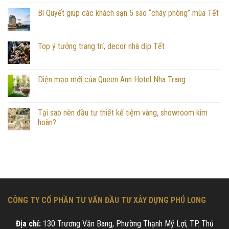
Bí Quyết giúp các khách sạn 5 sao “cháy phòng” mùa Tết
Top ý tưởng trang trí, decor nhà dịp Tết
Diện mạo mới của Queen Ann Hotel Nha Trang
Tại sao nên đầu tư thiết kế tiệm vàng, showroom kim
hoàn?
CÔNG TY CỔ PHẦN TƯ VẤN ĐẦU TƯ XÂY DỰNG PHÚ LONG
Địa chỉ:
130 Trương Văn Bang, Phường Thạnh Mỹ Lợi, TP. Thủ