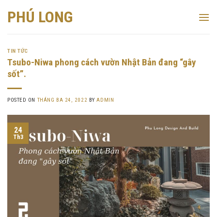
Skip
PHÚ LONG
to
content
TIN TỨC
Tsubo-Niwa phong cách vườn Nhật Bản đang “gây
sốt”.
POSTED ON
THÁNG BA 24, 2022
BY
ADMIN
24
Th3