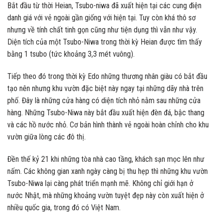
Bắt đầu từ thời Heian, Tsubo-niwa đã xuất hiện tại các cung điện
danh giá với vẻ ngoài gần giống với hiện tại. Tuy còn khá thô sơ
nhưng về tính chất tinh gọn cũng như tiện dụng thì vẫn như vậy.
Diện tích của một Tsubo-Niwa trong thời kỳ Heian được tìm thấy
bằng 1 tsubo (tức khoảng 3,3 mét vuông).
Tiếp theo đó trong thời kỳ Edo những thương nhân giàu có bắt đầu
tạo nên nhưng khu vườn đặc biệt này ngay tại những dãy nhà trên
phố. Đây là những cửa hàng có diện tích nhỏ nằm sau những cửa
hàng. Những Tsubo-Niwa này bắt đầu xuất hiện đèn đá, bậc thang
và các hồ nước nhỏ. Cơ bản hình thành vẻ ngoài hoàn chỉnh cho khu
vườn giữa lòng các đô thị.
Đền thế kỷ 21 khi những tòa nhà cao tầng, khách sạn mọc lên như
nấm. Các không gian xanh ngày càng bị thu hẹp thì những khu vườn
Tsubo-Niwa lại càng phát triển mạnh mẽ. Không chỉ giới hạn ở
nước Nhật, mà những khoảng vườn tuyệt đẹp này còn xuất hiện ở
nhiều quốc gia, trong đó có Việt Nam.