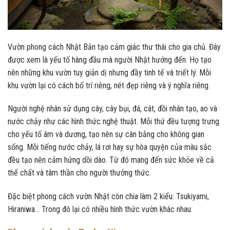
Vườn phong cách Nhật Bản tạo cảm giác thư thái cho gia chủ. Đây
được xem là yếu tố hàng đầu mà người Nhật hướng đến. Họ tạo
nên những khu vườn tuy giản dị nhưng đầy tinh tế và triết lý. Mỗi
khu vườn lại có cách bố trí riêng, nét đẹp riêng và ý nghĩa riêng.
Người nghệ nhân sử dụng cây, cây bụi, đá, cát, đồi nhân tạo, ao và
nước chảy như các hình thức nghệ thuật. Mỗi thứ đều tượng trưng
cho yếu tố âm và dương, tạo nên sự cân bằng cho không gian
sống. Mỗi tiếng nước chảy, lá rơi hay sự hòa quyện của màu sắc
đều tạo nên cảm hứng dồi dào. Từ đó mang đến sức khỏe về cả
thể chất và tâm thần cho người thưởng thức.
Đặc biệt phong cách vườn Nhật còn chia làm 2 kiểu: Tsukiyami,
Hiraniwa… Trong đó lại có nhiều hình thức vườn khác nhau.