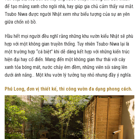
để tạo mảng xanh cho ngôi nhà, hay giúp gia chủ cảm thấy vui mắt.
Tsubo Niwa được người Nhật xem như biểu tượng của sự an yên
giữa chốn xô bồ.
Hầu hết mọi người đều nghĩ rằng những khu vườn kiểu Nhật sẽ phù
hợp với một không gian truyền thống. Tuy nhiên Tsubo-Niwa lại là
một trường hợp “cá biệt” khi dễ dàng kết hợp với những kiến trúc
hiện đại hay cổ điển. Mang đến một không gian thư thái với cây
xanh tỏa bóng mát, nước chảy êm đềm, những viên sỏi sáng lên
dưới ánh nắng… Một khu vườn lý tưởng tuy nhỏ nhưng đầy ý nghĩa.
Phú Long, đơn vị thiết kế, thi công vườn đa dạng phong cách.