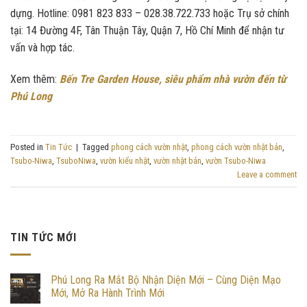
dựng. Hotline: 0981 823 833 – 028.38.722.733 hoặc Trụ sở chính
tại: 14 Đường 4F, Tân Thuận Tây, Quận 7, Hồ Chí Minh để nhận tư
vấn và hợp tác.
Xem thêm:
Bến Tre Garden House, siêu phẩm nhà vườn đến từ
Phú Long
Posted in
Tin Tức
|
Tagged
phong cách vườn nhật
,
phong cách vườn nhật bản
,
Tsubo-Niwa
,
TsuboNiwa
,
vườn kiểu nhật
,
vườn nhật bản
,
vườn Tsubo-Niwa
Leave a comment
TIN TỨC MỚI
Phú Long Ra Mắt Bộ Nhận Diện Mới – Cùng Diện Mạo
Mới, Mở Ra Hành Trình Mới