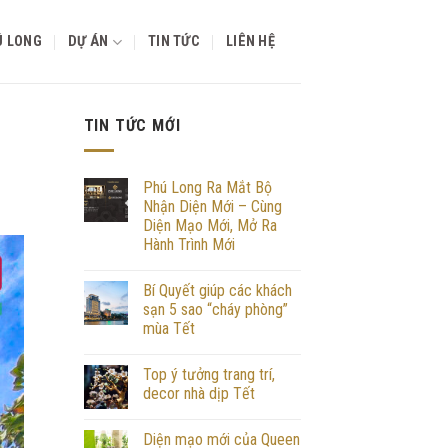
Ú LONG
DỰ ÁN
TIN TỨC
LIÊN HỆ
TIN TỨC MỚI
Phú Long Ra Mắt Bộ
Nhận Diện Mới – Cùng
Diện Mạo Mới, Mở Ra
Hành Trình Mới
Bí Quyết giúp các khách
sạn 5 sao “cháy phòng”
mùa Tết
Top ý tưởng trang trí,
decor nhà dịp Tết
Diện mạo mới của Queen