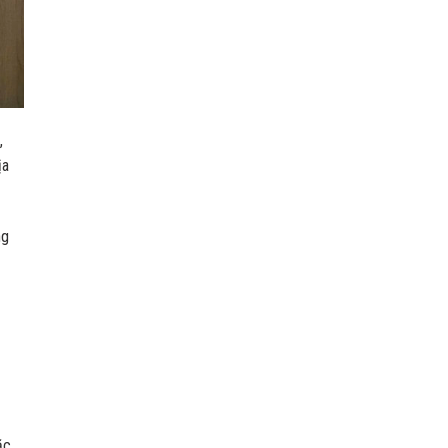
,
ịa
ng
ặc