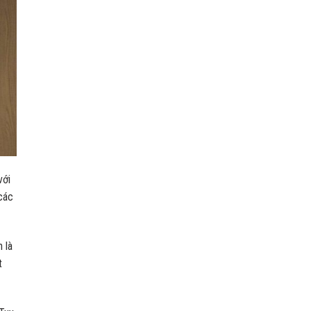
với
các
 là
t