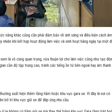
hức năng khác cũng cần phải đảm bảo về ánh sáng và điều kiện cách âm
y nhiên khi kết hợp hoạt động làm việc và sinh hoạt hằng ngày tại một đ
em là vô cùng quan trọng, vừa thuận lợi cho làm việc cũng như tạo độ
gian cần độ tập trung cao, tránh các tiếng ồn từ bên ngoài hay âm thanh
thường xuất hiện thêm tầng hầm hoặc khu vực gara xe. Vì đây là nơi có
ên bố trí khu vực giữ xe để đáp ứng nhu cầu.
à ở lại không có hầm gửi xe mà thay thế bằng khu vực Gara tầng trệt ho