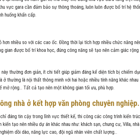
, khu vực gara cần đảm bảo sự thông thoáng, luôn luôn được bố trí hệ thố
nh huống khẩn cấp.
 hơn nhiều so với các cao ốc. Đồng thời lại tích hợp nhiều chức năng nê
hông gian được bố trí khoa học, đúng công năng sẽ tạo nên cảm giác rộng
 này thường đơn giản, ít chi tiết giúp giảm đáng kể diện tích bị chiếm dụ
 ở thường là nội thất thông minh với hai hoặc nhiều tính năng khác nhau
hể mở rộng… Tất cả tạo nên một không gian tối ưu, phù hợp.
 công nhà ở kết hợp văn phòng chuyên nghiệp.
ỉ đáng tin cậy trong lĩnh vực thiết kế, thi công các công trình kiến trúc
 kiến tạo nên nhiều dự án khác nhau như: khách sạn, chung cư, Villa, nhà
nghiệm dồi dào, năng lực cao, đội ngũ nhân viên chất lượng…