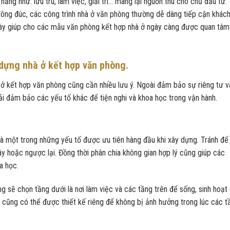
ăng như: lưu trú, làm việc, giải trí… mang lại nguồn thu cho chủ đầu tư.
ông đúc, các công trình nhà ở văn phòng thường dễ dàng tiếp cận khác
 này giúp cho các mẫu văn phòng kết hợp nhà ở ngày càng được quan tâm
 dựng nhà ở kết hợp văn phòng.
 ở kết hợp văn phòng cũng cần nhiều lưu ý. Ngoài đảm bảo sự riêng tư v
hải đảm bảo các yếu tố khác để tiện nghi và khoa học trong vận hành.
t là một trong những yếu tố được ưu tiên hàng đầu khi xây dựng. Tránh để
y hoặc ngược lại. Đồng thời phân chia không gian hợp lý cũng giúp các
oa học.
 sẽ chọn tầng dưới là nơi làm việc và các tầng trên để sống, sinh hoạt
nh cũng có thể được thiết kế riêng để không bị ảnh hưởng trong lúc các t