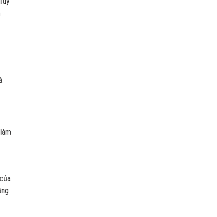
 Tuy
h
à
 làm
 của
ầng