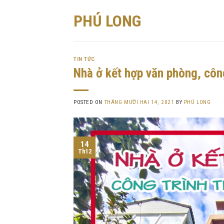
Skip
PHÚ LONG
to
content
TIN TỨC
Nhà ở kết hợp văn phòng, côn
POSTED ON
THÁNG MƯỜI HAI 14, 2021
BY
PHÚ LONG
14
Th12