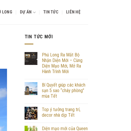
Ú LONG
DỰ ÁN
TIN TỨC
LIÊN HỆ
TIN TỨC MỚI
Phú Long Ra Mắt Bộ
Nhận Diện Mới – Cùng
Diện Mạo Mới, Mở Ra
Hành Trình Mới
Bí Quyết giúp các khách
sạn 5 sao “cháy phòng”
mùa Tết
Top ý tưởng trang trí,
decor nhà dịp Tết
Diện mạo mới của Queen