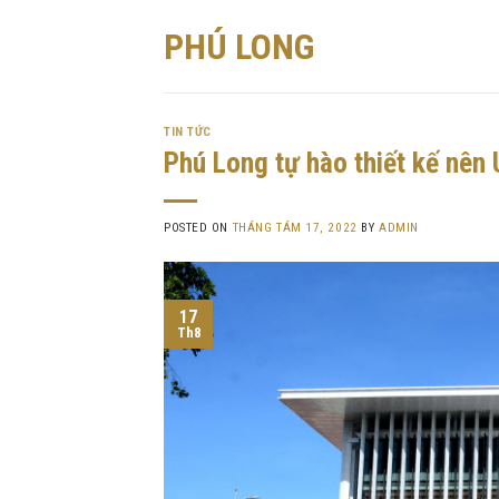
Skip
PHÚ LONG
to
content
TIN TỨC
Phú Long tự hào thiết kế nên
POSTED ON
THÁNG TÁM 17, 2022
BY
ADMIN
17
Th8