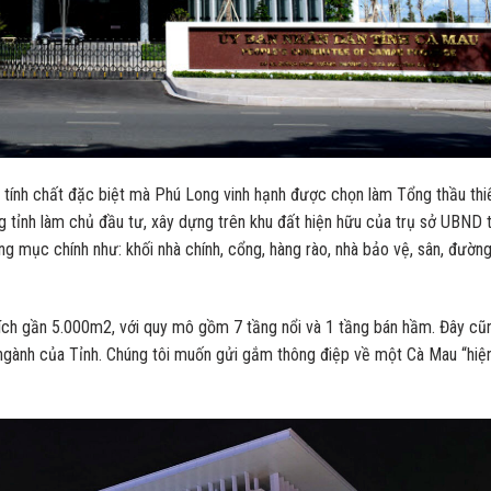
 tính chất đặc biệt mà Phú Long vinh hạnh được chọn làm Tổng thầu thi
g tỉnh làm chủ đầu tư, xây dựng trên khu đất hiện hữu của trụ sở UBND t
 mục chính như: khối nhà chính, cổng, hàng rào, nhà bảo vệ, sân, đường
 tích gần 5.000m2, với quy mô gồm 7 tầng nổi và 1 tầng bán hầm. Đây cũ
ngành của Tỉnh. Chúng tôi muốn gửi gắm thông điệp về một Cà Mau “hiệ