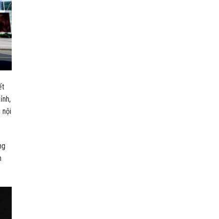
ết
ỉnh,
 nội
ng
n