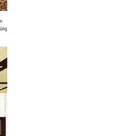
àm
cũng