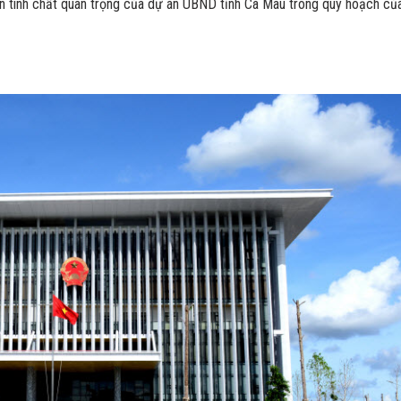
ện tính chất quan trọng của dự án UBND tỉnh Cà Mau trong quy hoạch củ