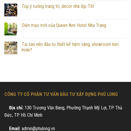
Top ý tưởng trang trí, decor nhà dịp Tết
Diện mạo mới của Queen Ann Hotel Nha Trang
Tại sao nên đầu tư thiết kế tiệm vàng, showroom kim
hoàn?
CÔNG TY CỔ PHẦN TƯ VẤN ĐẦU TƯ XÂY DỰNG PHÚ LONG
Địa chỉ:
130 Trương Văn Bang, Phường Thạnh Mỹ Lợi, TP. Thủ
Đức, TP. Hồ Chí Minh
Email
: admin@phulong.vn