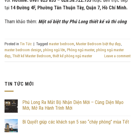
vời.
Hotline: 0981 823 833 – 028.38.722.733
hoặc đến trực tiếp
tại
14 Đường 4F, Phường Tân Thuận Tây, Quận 7, Hồ Chí Minh.
Tham khảo thêm:
Một số biệt thự Phú Long thiết kế và thi công
Posted in
Tin Tức
|
Tagged
master bedroom
,
Master Bedroom biệt thự đẹp
,
master bedroom design
,
phòng ngủ lớn
,
Phòng ngủ master
,
phòng ngủ master
đẹp
,
Thiết kế Master Bedroom
,
thiết kế phòng ngủ master
Leave a comment
TIN TỨC MỚI
Phú Long Ra Mắt Bộ Nhận Diện Mới – Cùng Diện Mạo
Mới, Mở Ra Hành Trình Mới
Bí Quyết giúp các khách sạn 5 sao “cháy phòng” mùa Tết