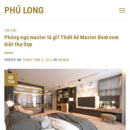
Skip
PHÚ LONG
to
content
TIN TỨC
Phòng ngủ master là gì? Thiết kế Master Bedroom
biệt thự đẹp
POSTED ON
THÁNG TÁM 3, 2022
BY
ADMIN
03
Th8