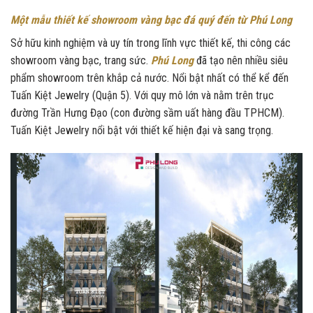
Một mẫu thiết kế showroom vàng bạc đá quý đến từ Phú Long
Sở hữu kinh nghiệm và uy tín trong lĩnh vực thiết kế, thi công các
showroom vàng bạc, trang sức.
Phú Long
đã tạo nên nhiều siêu
phẩm showroom trên khắp cả nước. Nổi bật nhất có thể kể đến
Tuấn Kiệt Jewelry (Quận 5). Với quy mô lớn và nằm trên trục
đường Trần Hưng Đạo (con đường sầm uất hàng đầu TPHCM).
Tuấn Kiệt Jewelry nổi bật với thiết kế hiện đại và sang trọng.