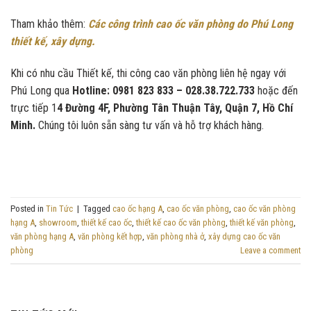
Tham khảo thêm:
Các công trình cao ốc văn phòng do Phú Long
thiết kế, xây dựng.
Khi có nhu cầu Thiết kế, thi công cao văn phòng liên hệ ngay với
Phú Long qua
Hotline: 0981 823 833 – 028.38.722.733
hoặc đến
trực tiếp 1
4 Đường 4F, Phường Tân Thuận Tây, Quận 7, Hồ Chí
Minh.
Chúng tôi luôn sẵn sàng tư vấn và hỗ trợ khách hàng.
Posted in
Tin Tức
|
Tagged
cao ốc hạng A
,
cao ốc văn phòng
,
cao ốc văn phòng
hạng A
,
showroom
,
thiết kế cao ốc
,
thiết kế cao ốc văn phòng
,
thiết kế văn phòng
,
văn phòng hạng A
,
văn phòng kết hợp
,
văn phòng nhà ở
,
xây dựng cao ốc văn
phòng
Leave a comment