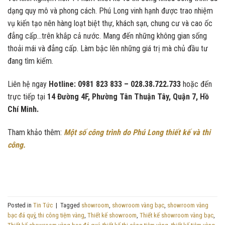
dạng quy mô và phong cách. Phú Long vinh hạnh được trao nhiệm
vụ kiến tạo nên hàng loạt biệt thự, khách sạn, chung cư và cao ốc
đẳng cấp…trên khắp cả nước. Mang đến những không gian sống
thoải mái và đẳng cấp. Làm bậc lên những giá trị mà chủ đầu tư
đang tìm kiếm.
Liên hệ ngay
Hotline: 0981 823 833 – 028.38.722.733
hoặc đến
trực tiếp tại
14 Đường 4F, Phường Tân Thuận Tây, Quận 7, Hồ
Chí Minh.
Tham khảo thêm:
Một số công trình do Phú Long thiết kế và thi
công.
Posted in
Tin Tức
|
Tagged
showroom
,
showroom vàng bạc
,
showroom vàng
bạc đá quý
,
thi công tiệm vàng
,
Thiết kế showroom
,
Thiết kế showroom vàng bạc
,