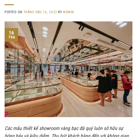
POSTED ON
THÁNG SÁU 16, 2022
BY
ADMIN
16
Th6
Các mẫu thiết kế showroom vàng bạc đá quý luôn sở hữu sự
bóng bảy và kiều diễm. Thu hút khách hàng đến với không gian