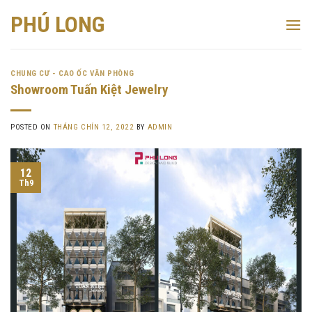
Skip
PHÚ LONG
to
content
CHUNG CƯ - CAO ỐC VĂN PHÒNG
Showroom Tuấn Kiệt Jewelry
POSTED ON
THÁNG CHÍN 12, 2022
BY
ADMIN
12
Th9