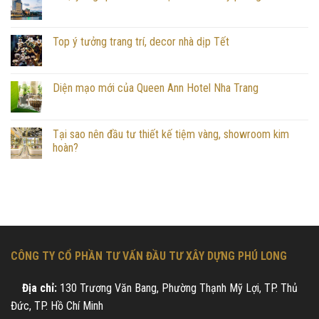
Top ý tưởng trang trí, decor nhà dịp Tết
Diện mạo mới của Queen Ann Hotel Nha Trang
Tại sao nên đầu tư thiết kế tiệm vàng, showroom kim
hoàn?
CÔNG TY CỔ PHẦN TƯ VẤN ĐẦU TƯ XÂY DỰNG PHÚ LONG
Địa chỉ:
130 Trương Văn Bang, Phường Thạnh Mỹ Lợi, TP. Thủ
Đức, TP. Hồ Chí Minh