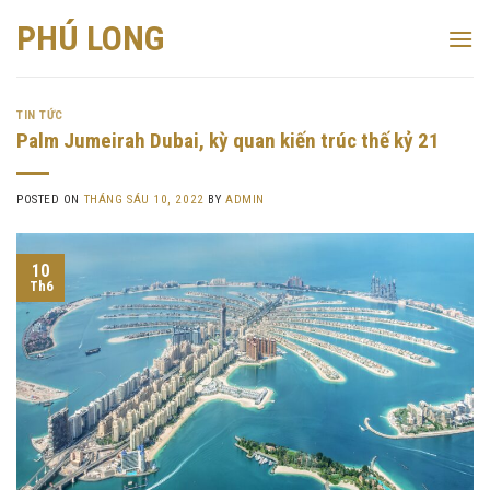
Skip
PHÚ LONG
to
content
TIN TỨC
Palm Jumeirah Dubai, kỳ quan kiến trúc thế kỷ 21
POSTED ON
THÁNG SÁU 10, 2022
BY
ADMIN
10
Th6