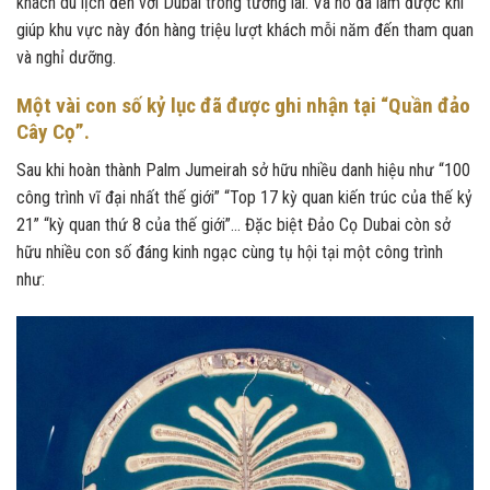
khách du lịch đến với Dubai trong tương lai. Và nó đã làm được khi
giúp khu vực này đón hàng triệu lượt khách mỗi năm đến tham quan
và nghỉ dưỡng.
Một vài con số kỷ lục đã được ghi nhận tại “Quần đảo
Cây Cọ”.
Sau khi hoàn thành Palm Jumeirah sở hữu nhiều danh hiệu như “100
công trình vĩ đại nhất thế giới” “Top 17 kỳ quan kiến trúc của thế kỷ
21” “kỳ quan thứ 8 của thế giới”… Đặc biệt Đảo Cọ Dubai còn sở
hữu nhiều con số đáng kinh ngạc cùng tụ hội tại một công trình
như: