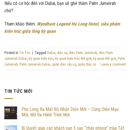
Nếu có cơ hội đến với Dubai, bạn sẽ ghé thăm Palm Jumeirah
chứ?
Tham khảo thêm:
Wyndham Legend Ha Long Hotel, siêu phẩm
kiến trúc giữa lòng kỳ quan
Posted in
Tin Tức
|
Tagged
Dubai
,
đảo cọ
,
đảo Palm Jumeirah
,
đảo Palm
Jumeirah Dubai
,
kỳ quan kiến trúc
,
kỳ quan kiến trúc thế giới
,
kỳ quan thế giới
,
Palm
Jumeirah
,
Palm Jumeirah Dubai
,
quần đảo cây cọ
,
quần đảo cọ
Leave a comment
TIN TỨC MỚI
Phú Long Ra Mắt Bộ Nhận Diện Mới – Cùng Diện Mạo
Mới, Mở Ra Hành Trình Mới
Bí Quyết giúp các khách sạn 5 sao “cháy phòng” mùa Tết