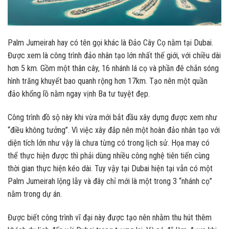
Palm Jumeirah hay có tên gọi khác là Đảo Cây Cọ nằm tại Dubai.
Được xem là công trình đảo nhân tạo lớn nhất thế giới, với chiều dài
hơn 5 km. Gồm một thân cây, 16 nhánh lá cọ và phần đê chắn sóng
hình trăng khuyết bao quanh rộng hơn 17km. Tạo nên một quần
đảo khổng lồ nằm ngay vịnh Ba tư tuyệt đẹp.
Công trình đồ sộ này khi vừa mới bắt đầu xây dựng được xem như
“điều không tưởng”. Vì việc xây đắp nên một hoàn đảo nhân tạo với
diện tích lớn như vậy là chưa từng có trong lịch sử. Họa may có
thể thực hiện được thì phải dùng nhiều công nghệ tiên tiến cùng
thời gian thực hiện kéo dài. Tuy vậy tại Dubai hiện tại vẫn có một
Palm Jumeirah lộng lẫy và đây chỉ mới là một trong 3 “nhánh cọ”
nằm trong dự án.
Được biết công trình vĩ đại này được tạo nên nhằm thu hút thêm