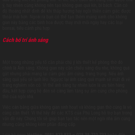
ý, tuy nhiên cũng không nên tạo không gian quá kín, bí bách. Cần có
độ thoáng nhất định để khi thắp hương hay ngồi thiền cảm giác được
thoải mái hơn. Ngoài ra bạn có thể tạo thêm mảng xanh cho không
gian này bằng các bình hoa được thay mới mỗi ngày hay các loại
bonsai, tiểu cảnh phù hợp.
Cách bố trí ánh sáng
Một trong những yếu tố cần phải chú ý khi thiết kế phòng thờ đó
chính là Ánh sáng. Không gian này cần chiếu sáng dịu nhẹ, không quá
gắt nhưng phải mang lại cảm giác ấm cúng, trang trọng. Nếu ánh
sáng quá yếu sẽ lạnh lẽo. Ngược lại ánh sáng quá mạnh sẽ mất đi vẻ
trang nghiêm vốn có. Vì thế ánh sáng tự nhiên luôn là ưu tiên hàng
đầu, kết hợp cùng hệ đèn sẽ càng làm tăng sự ấm cúng cho phòng
thờ của ngôi nhà.
Việc cân bằng giữa không gian sinh hoạt và không gian thờ cúng là vô
cùng cần thiết. Vì thế hãy để các KTS của Phú Long hỗ trợ bạn trong
vấn đề này. Chúng tôi sẽ giúp bạn tạo tác nên một ngôi nhà ấm cúng
nhưng cũng không kém phần đẳng cấp.
Liên hệ ngay
Hotline: 0981 823 833 – 028.38.722.733
hoặc đến