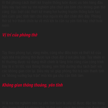
Vì thế phong cách thiết kế truyền thống luôn được ưu tiên hàng đầu.
Điều này tạo nên sự tôn nghiêm pha chút yên bình cho không gian thờ
cúng. Đặc biệt các thiết kế mang hơi hướng truyền thống luôn tạo
nên cảm giác tĩnh tâm cho mọi người khi đặt chân đến đây. Phòng
thờ sẽ trở thành chốn lui về mỗi khi ta cần sự yên tĩnh hay chút hoài
niệm.
Vị trí của phòng thờ
Tùy theo phong tục, vùng miền, cũng như điều kiện và thiết kế của
ngôi nhà mà phòng thờ được lựa chọn đặt ở nơi phù hợp. Tuy nhiên vị
trí thường được sử dụng nhất chính là tầng trên cùng của công trình.
Đây là vị trí tốt, vừa thông thoáng, yên tĩnh dường như tách biệt với
các không gian còn lại. Điều này sẽ giúp phòng thờ trả nên thanh tịnh
và “không vướng bụi trần” mỗi khi gia chủ cần tĩnh tâm.
Không gian thông thoáng, yên tĩnh
Vì là nơi tôn nghiêm nên sự yên tĩnh luôn là yếu tố được đặc lên hàng
đầu trong thiết kế phòng thờ. Vì thế việc cách âm cũng cần được chú