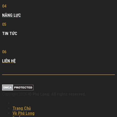
04
NĂNG LỰC
05
TIN TỨC
06
LIÊN HỆ
Copyright 2026 ©
Phú Long. All rights reserved.
Trang Chủ
Về Phú Long