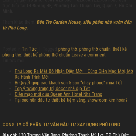
trực tiếp tại
14 Đường 4F, Phường Tân Thuận Tây, Quận 7, Hồ Chí
Minh.
Tham khảo thêm:
Bến Tre Garden House, siêu phẩm nhà vườn đến
từ Phú Long.
Posted in
Tin Tức
|
Tagged
phòng thờ
,
phòng thờ chuẩn
,
thiết kế
phòng thờ
,
thiết kế phòng thờ chuẩn
Leave a comment
Tin tức mới
Phú Long Ra Mắt Bộ Nhận Diện Mới – Cùng Diện Mạo Mới, Mở
Ra Hành Trình Mới
Bí Quyết giúp các khách sạn 5 sao “cháy phòng” mùa Tết
Top ý tưởng trang trí, decor nhà dịp Tết
Diện mạo mới của Queen Ann Hotel Nha Trang
Tại sao nên đầu tư thiết kế tiệm vàng, showroom kim hoàn?
CÔNG TY CỔ PHẦN TƯ VẤN ĐẦU TƯ XÂY DỰNG PHÚ LONG
Địa chỉ:
130 Trương Văn Bang, Phường Thạnh Mỹ Lợi, TP. Thủ Đức,