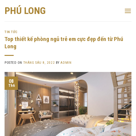
Skip
PHÚ LONG
to
content
TIN TỨC
Top thiết kế phòng ngủ trẻ em cực đẹp đến từ Phú
Long
POSTED ON
THÁNG SÁU 8, 2022
BY
ADMIN
08
Th6