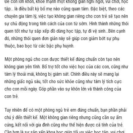
Để con lớn khôn, khỏe mạnh một không gian nghỉ ngơi, vui chơi, học
tập… là điều bất kỳ bố mẹ nào cũng quan tâm. Đặc biệt, theo các
chuyên gia tâm lý, việc tạo không gian riêng cho con trẻ sẽ tạo nên
sự chủ động trong tính cách của con từ sớm. Hình thành những thói
quen tốt như tự sắp xếp đồ dùng học tập, tự đi vệ sinh…Bên cạnh
đó, những thói quen đơn giản này sẽ giúp con giảm bớt sự phụ
thuộc, bao bọc từ các bậc phụ huynh.
Một phòng ngủ cho con được thiết kế đúng chuẩn còn tạo nên
không gian yên tĩnh. Bổ trợ tốt cho việc học của các con, cũng như
tâm lý thoải mái, không bị giám sát. Chính điều này sẽ mang lại
những giấc ngủ sâu, tốt cho sức khỏe cũng như tâm lý tích cực
cho con mỗi ngày. Góp phần vào sự khôn lớn và thành công của
con trẻ.
Tuy nhiên để có một phòng ngủ trẻ em đúng chuẩn, bạn phần phải
chú ý đến thiết kế. Một không gian riêng nhưng cũng cần sự ấm
cúng, kết nối với gia đình cũng như thể hiện được cá tính của trẻ.
Cần hơn là sự sắp xếp khoa học giúp tối ưu việc học tập, vui chơi