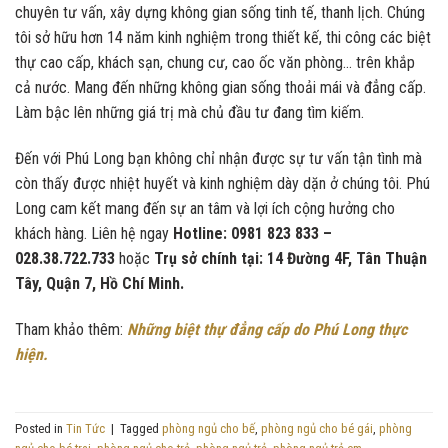
chuyên tư vấn, xây dựng không gian sống tinh tế, thanh lịch. Chúng
tôi sở hữu hơn 14 năm kinh nghiệm trong thiết kế, thi công các biệt
thự cao cấp, khách sạn, chung cư, cao ốc văn phòng… trên khắp
cả nước. Mang đến những không gian sống thoải mái và đẳng cấp.
Làm bậc lên những giá trị mà chủ đầu tư đang tìm kiếm.
Đến với Phú Long bạn không chỉ nhận được sự tư vấn tận tình mà
còn thấy được nhiệt huyết và kinh nghiệm dày dặn ở chúng tôi. Phú
Long cam kết mang đến sự an tâm và lợi ích cộng hưởng cho
khách hàng. Liên hệ ngay
Hotline: 0981 823 833 –
028.38.722.733
hoặc
Trụ sở chính tại: 14 Đường 4F, Tân Thuận
Tây, Quận 7, Hồ Chí Minh.
Tham khảo thêm:
Những biệt thự đẳng cấp do Phú Long thực
hiện.
Posted in
Tin Tức
|
Tagged
phòng ngủ cho bế
,
phòng ngủ cho bé gái
,
phòng