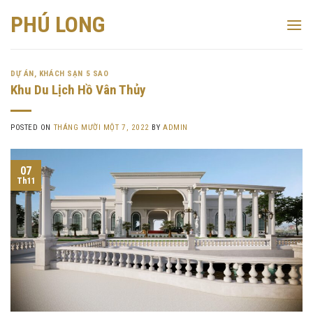
Skip
PHÚ LONG
to
content
DỰ ÁN
,
KHÁCH SẠN 5 SAO
Khu Du Lịch Hồ Vân Thủy
POSTED ON
THÁNG MƯỜI MỘT 7, 2022
BY
ADMIN
07
Th11