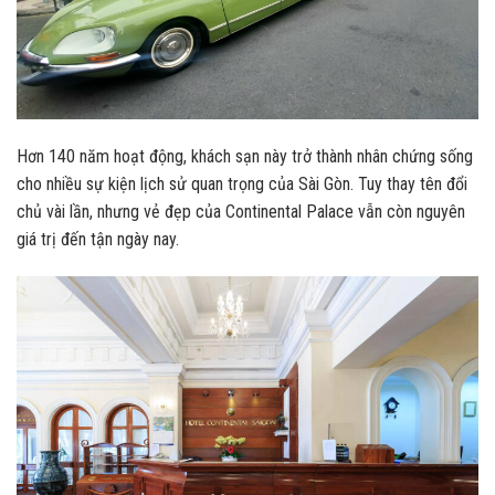
Hơn 140 năm hoạt động, khách sạn này trở thành nhân chứng sống
cho nhiều sự kiện lịch sử quan trọng của Sài Gòn. Tuy thay tên đổi
chủ vài lần, nhưng vẻ đẹp của Continental Palace vẫn còn nguyên
giá trị đến tận ngày nay.