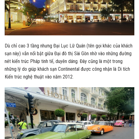
Dù chỉ cao 3 tầng nhưng Đại Lục Lữ Quán (tên gọi khác của khách
sạn này) vẫn nổi bật giữa Đại đô thị Sài Gòn nhờ vào những đường
nét kiến trúc Pháp tinh tế, duyên dáng. Đây cũng là một trong
những lý do giúp khách sạn Continental được công nhận là Di tích
Kiến trúc nghệ thuật vào năm 2012.