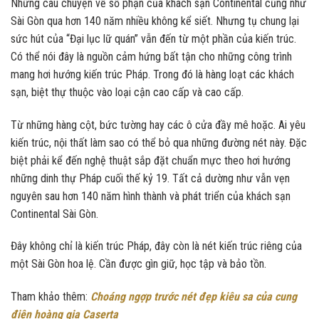
Những câu chuyện về số phận của khách sạn Continental cũng như
Sài Gòn qua hơn 140 năm nhiều không kể siết. Nhưng tụ chung lại
sức hút của “Đại lục lữ quán” vẫn đến từ một phần của kiến trúc.
Có thể nói đây là nguồn cảm hứng bất tận cho những công trình
mang hơi hướng kiến trúc Pháp. Trong đó là hàng loạt các khách
sạn, biệt thự thuộc vào loại cận cao cấp và cao cấp.
Từ những hàng cột, bức tường hay các ô cửa đầy mê hoặc. Ai yêu
kiến trúc, nội thất làm sao có thể bỏ qua những đường nét này. Đặc
biệt phải kể đến nghệ thuật sắp đặt chuẩn mực theo hơi hướng
những dinh thự Pháp cuối thế kỷ 19. Tất cả dường như vẫn vẹn
nguyên sau hơn 140 năm hình thành và phát triển của khách sạn
Continental Sài Gòn.
Đây không chỉ là kiến trúc Pháp, đây còn là nét kiến trúc riêng của
một Sài Gòn hoa lệ. Cần được gìn giữ, học tập và bảo tồn.
Tham khảo thêm:
Choáng ngợp trước nét đẹp kiêu sa của cung
điện hoàng gia Caserta