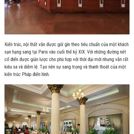
Kiến trúc, nội thất vẫn được giữ gìn theo tiêu chuẩn của một khách
sạn hạng sang tại Paris vào cuối thế kỷ XIX. Với những đường nét
cổ điển được giản lược cho phù hợp với thời đại mới nhưng vẫn rất
kiêu sa và diễm lệ. Tạo nên sự sang trọng và thanh thoát của một
kiến trúc Pháp điển hình.