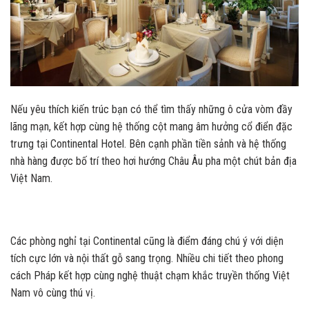
Nếu yêu thích kiến trúc bạn có thể tìm thấy những ô cửa vòm đầy
lãng mạn, kết hợp cùng hệ thống cột mang âm hưởng cổ điển đặc
trưng tại Continental Hotel. Bên cạnh phần tiền sảnh và hệ thống
nhà hàng được bố trí theo hơi hướng Châu Âu pha một chút bản địa
Việt Nam.
Các phòng nghỉ tại Continental cũng là điểm đáng chú ý với diện
tích cực lớn và nội thất gỗ sang trọng. Nhiều chi tiết theo phong
cách Pháp kết hợp cùng nghệ thuật chạm khắc truyền thống Việt
Nam vô cùng thú vị.