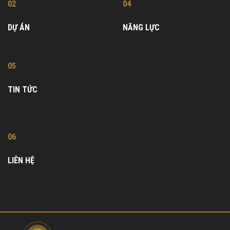
02
04
DỰ ÁN
NĂNG LỰC
05
TIN TỨC
06
LIÊN HỆ