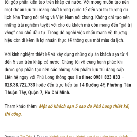
tôi góp phần kiến tạo trên khắp cả nước. Với mong muốn tạo nên
một dự án lưu trú mang chất lượng quốc tế đến với thị trường du
lịch Nha Trang nói riêng và Việt Nam nói chung. Không chỉ tạo nên
những trải nghiệm tuyệt vời cho du khách mà còn mang đến “giá trị
vàng” cho chủ đầu tư. Trong đó ngoài việc nhấn mạnh về thương
hiệu còn đi kèm là lợi nhuận thực tế thông qua mỗi mùa du lịch.
Với kinh nghiệm thiết kế và xây dựng những dự án khách sạn từ 4
đến 5 sao trên khắp cả nước. Chúng tôi vô cùng hạnh phúc khi
được góp phần tạo nên các những siêu phẩm lưu trú đăng cấp.
Liên hệ ngay với Phú Long thông qua
Hotline: 0981 823 833 –
028.38.722.733
hoặc đến trực tiếp tại
14 Đường 4F, Phường Tân
Thuận Tây, Quận 7, Hồ Chí Minh.
Tham khảo thêm:
Một số khách sạn 5 sao do Phú Long thiết kế,
thi công.
Posted in
Tin Tức
|
Tagged
khách sạn 4 sao
,
khách sạn 4 sao nha trang
,
khách