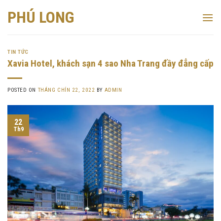
Skip
PHÚ LONG
to
content
TIN TỨC
Xavia Hotel, khách sạn 4 sao Nha Trang đầy đẳng cấp
POSTED ON
THÁNG CHÍN 22, 2022
BY
ADMIN
22
Th9