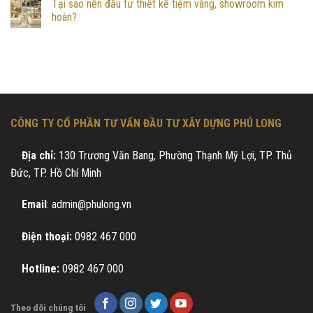
Tại sao nên đầu tư thiết kế tiệm vàng, showroom kim
hoàn?
CÔNG TY CỔ PHẦN TƯ VẤN ĐẦU TƯ XÂY DỰNG PHÚ LONG
Địa chỉ:
130 Trương Văn Bang, Phường Thạnh Mỹ Lợi, TP. Thủ
Đức, TP. Hồ Chí Minh
Email
: admin@phulong.vn
Điện thoại:
0982 467 000
Hotline:
0982 467 000
Theo dõi chúng tôi