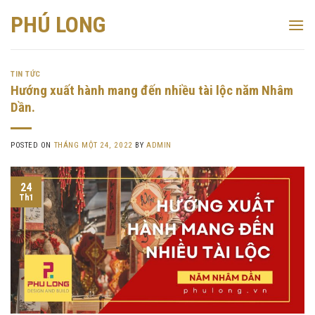
Skip
PHÚ LONG
to
content
TIN TỨC
Hướng xuất hành mang đến nhiều tài lộc năm Nhâm
Dần.
POSTED ON
THÁNG MỘT 24, 2022
BY
ADMIN
24
Th1