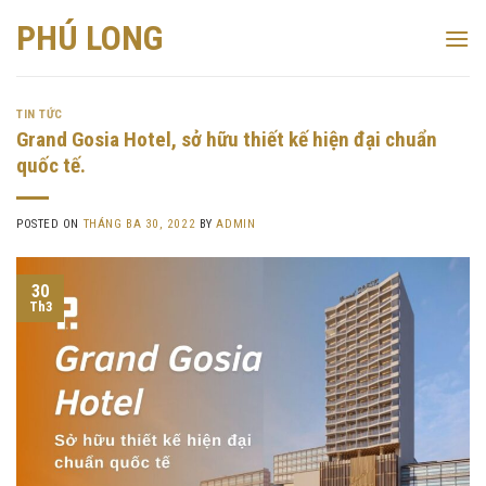
Skip
PHÚ LONG
to
content
TIN TỨC
Grand Gosia Hotel, sở hữu thiết kế hiện đại chuẩn
quốc tế.
POSTED ON
THÁNG BA 30, 2022
BY
ADMIN
30
Th3