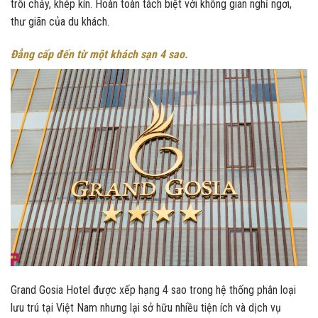
trôi chảy, khép kín. Hoàn toàn tách biệt với không gian nghỉ ngơi,
thư giãn của du khách.
Đẳng cấp đến từ một khách sạn 4 sao.
Grand Gosia Hotel được xếp hạng 4 sao trong hệ thống phân loại
lưu trú tại Việt Nam nhưng lại sở hữu nhiều tiện ích và dịch vụ