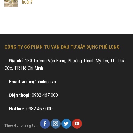
hoàn?
CÔNG TY CỔ PHẦN TƯ VẤN ĐẦU TƯ XÂY DỰNG PHÚ LONG
Địa chỉ:
130 Trương Văn Bang, Phường Thạnh Mỹ Lợi, TP. Thủ
Đức, TP. Hồ Chí Minh
Email
: admin@phulong.vn
Điện thoại:
0982 467 000
Hotline:
0982 467 000
Theo dõi chúng tôi