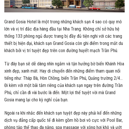
Grand Gosia Hotel là một trong những khách sạn 4 sao có quy mô
lớn và vị trí đắc địa hàng đầu tại Nha Trang. Không chỉ sở hữu hệ
thống 133 phòng ngủ được trang bị đầy đủ tiện nghi với các trang
thiết bị hiện đại, khách sạn Grand Gosia còn ghi điểm trong mắt du
khách bởi vị trí tuyệt đẹp trên con đường huyết mạch Trần Phú.
Từ đây bạn sẽ dễ dàng nhìn ngắm và tận hưởng bờ biển Khánh Hòa
xinh đẹp, xanh mát. Hay di chuyển đến những điểm tham quan nổi
tiếng như: Tháp Bà, Hòn Chồng, biển Trần Phú, Quảng trường 2/4…
Đi kèm với một bãi tắm riêng của khách sạn ngay trên đường Trần
Phú, chỉ cần đi vài bước là đến. Một lợi thế tuyệt vời mà Grand
Gosia mang lại cho kỳ nghỉ của bạn.
Ngoài ra khi nhắc đến khách sạn tuyệt đẹp này phải kể đến những
dịch vụ đẳng cấp quốc tế đi kèm gồm hồ bơi vô cực với Pool Bar,
phòng tập thể thao đa năng, spa massage với xông hơi khô và ướt