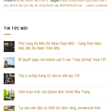
Posted in
Dự Án
,
Khách Sạn 5 Sao
|
Tagged
Grand Gosia
,
khách sạn
,
khách sạn 5
sao
,
khách sạn cao cấp
,
thi công khách sạn
,
thiết kế khách sạn
Leave a comment
TIN TỨC MỚI
Phú Long Ra Mắt Bộ Nhận Diện Mới – Cùng Diện Mạo
Mới, Mở Ra Hành Trình Mới
Bí Quyết giúp các khách sạn 5 sao “cháy phòng” mùa Tết
Top ý tưởng trang trí, decor nhà dịp Tết
Diện mạo mới của Queen Ann Hotel Nha Trang
Tại sao nên đầu tư thiết kế tiệm vàng, showroom kim