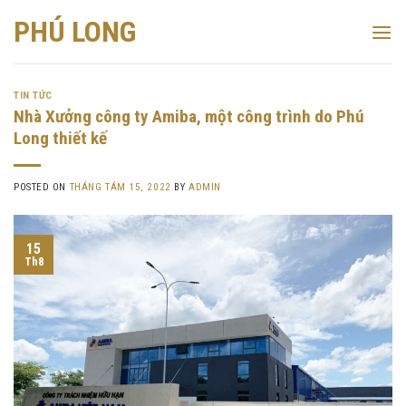
Skip
PHÚ LONG
to
content
TIN TỨC
Nhà Xưởng công ty Amiba, một công trình do Phú
Long thiết kế
POSTED ON
THÁNG TÁM 15, 2022
BY
ADMIN
15
Th8