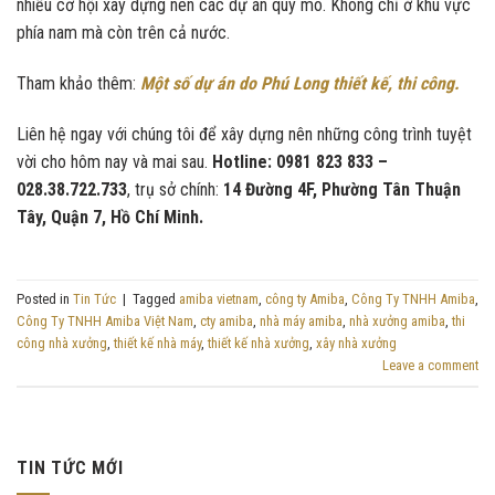
nhiều cơ hội xây dựng nên các dự án quy mô. Không chỉ ở khu vực
phía nam mà còn trên cả nước.
Tham khảo thêm:
Một số dự án do Phú Long thiết kế, thi công.
Liên hệ ngay với chúng tôi để xây dựng nên những công trình tuyệt
vời cho hôm nay và mai sau.
Hotline: 0981 823 833 –
028.38.722.733
, trụ sở chính:
14 Đường 4F, Phường Tân Thuận
Tây, Quận 7, Hồ Chí Minh.
Posted in
Tin Tức
|
Tagged
amiba vietnam
,
công ty Amiba
,
Công Ty TNHH Amiba
,
Công Ty TNHH Amiba Việt Nam
,
cty amiba
,
nhà máy amiba
,
nhà xưởng amiba
,
thi
công nhà xưởng
,
thiết kế nhà máy
,
thiết kế nhà xưởng
,
xây nhà xưởng
Leave a comment
TIN TỨC MỚI