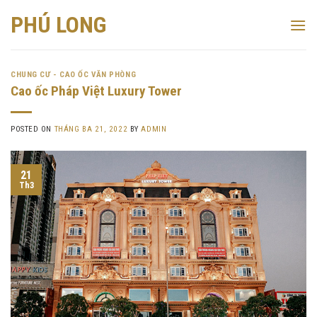
Skip
PHÚ LONG
to
content
CHUNG CƯ - CAO ỐC VĂN PHÒNG
Cao ốc Pháp Việt Luxury Tower
POSTED ON
THÁNG BA 21, 2022
BY
ADMIN
21
Th3