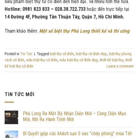
siêu phẩm biệt thự từ cổ điển đến hiện đại.. và nhiều hơn thế nữa.
Hotline: 0981 823 833 – 028.38.722.733
hoặc đến trực tiếp tại
14 Đường 4F, Phường Tân Thuận Tây, Quận 7, Hồ Chí Minh.
Tham khảo thêm:
Một số biệt thự Phú Long thiết kế và thi công
Posted in
Tin Tức
|
Tagged
biệt thự cổ điển
,
biệt thự cổ điển đẹp
,
biệt thự phong
cách cổ điển
,
mẫu biệt thự cổ điển
,
mẫu biệt thự cổ điển đẹp
,
thiết kế biệt thự
,
thiết
kế biệt thự cổ điển
Leave a comment
TIN TỨC MỚI
Phú Long Ra Mắt Bộ Nhận Diện Mới – Cùng Diện Mạo
Mới, Mở Ra Hành Trình Mới
Bí Quyết giúp các khách sạn 5 sao “cháy phòng” mùa Tết