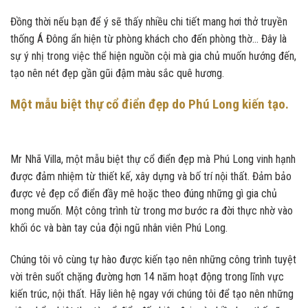
Đồng thời nếu bạn để ý sẽ thấy nhiều chi tiết mang hơi thở truyền
thống Á Đông ẩn hiện từ phòng khách cho đến phòng thờ… Đây là
sự ý nhị trong việc thể hiện nguồn cội mà gia chủ muốn hướng đến,
tạo nên nét đẹp gần gũi đậm màu sắc quê hương.
Một mẫu biệt thự cổ điển đẹp do Phú Long kiến tạo.
Mr Nhã Villa, một mẫu biệt thự cổ điển đẹp mà Phú Long vinh hạnh
được đảm nhiệm từ thiết kế, xây dựng và bố trí nội thất. Đảm bảo
được vẻ đẹp cổ điển đầy mê hoặc theo đúng những gì gia chủ
mong muốn. Một công trình từ trong mơ bước ra đời thực nhờ vào
khối óc và bàn tay của đội ngũ nhân viên Phú Long.
Chúng tôi vô cùng tự hào được kiến tạo nên những công trình tuyệt
vời trên suốt chặng đường hơn 14 năm hoạt động trong lĩnh vực
kiến trúc, nội thất. Hãy liên hệ ngay với chúng tôi để tạo nên những