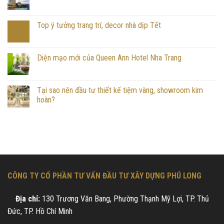
Top ý tưởng trang trí, decor nhà dịp Tết
Diện mạo mới của Queen Ann Hotel Nha Trang
Tại sao nên đầu tư thiết kế tiệm vàng, showroom kim
hoàn?
CÔNG TY CỔ PHẦN TƯ VẤN ĐẦU TƯ XÂY DỰNG PHÚ LONG
Địa chỉ:
130 Trương Văn Bang, Phường Thạnh Mỹ Lợi, TP. Thủ
Đức, TP. Hồ Chí Minh