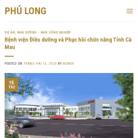
Skip
PHÚ LONG
to
content
DỰ ÁN
,
NHÀ XƯỞNG - NHÀ CÔNG NGHIỆP
Bệnh viện Điều dưỡng và Phục hồi chức năng Tỉnh Cà
Mau
POSTED ON
THÁNG HAI 15, 2020
BY
ADMIN
15
Th2