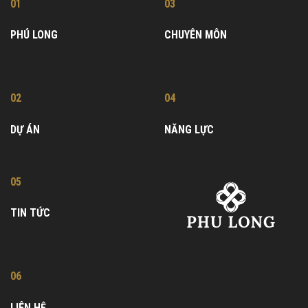
01
03
PHÚ LONG
CHUYÊN MÔN
02
04
DỰ ÁN
NĂNG LỰC
05
TIN TỨC
06
LIÊN HỆ