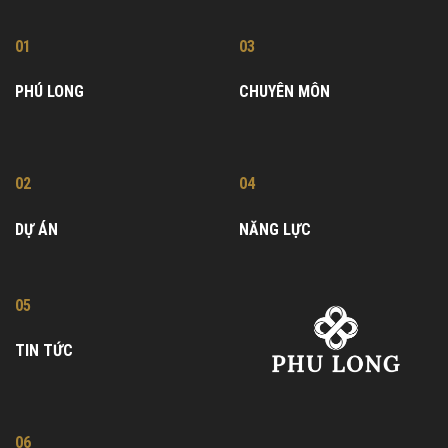
01
03
PHÚ LONG
CHUYÊN MÔN
02
04
DỰ ÁN
NĂNG LỰC
05
TIN TỨC
06