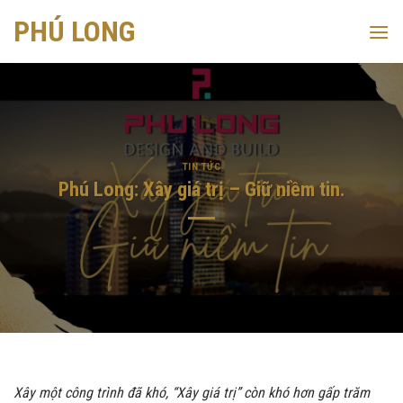
Skip
PHÚ LONG
to
content
TIN TỨC
Phú Long: Xây giá trị – Giữ niềm tin.
Xây một công trình đã khó, “Xây giá trị” còn khó hơn gấp trăm