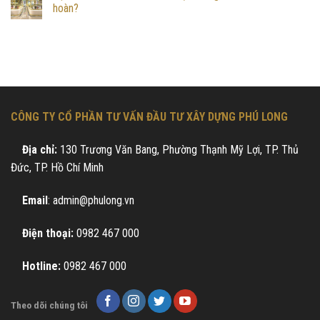
hoàn?
CÔNG TY CỔ PHẦN TƯ VẤN ĐẦU TƯ XÂY DỰNG PHÚ LONG
Địa chỉ:
130 Trương Văn Bang, Phường Thạnh Mỹ Lợi, TP. Thủ
Đức, TP. Hồ Chí Minh
Email
: admin@phulong.vn
Điện thoại:
0982 467 000
Hotline:
0982 467 000
Theo dõi chúng tôi