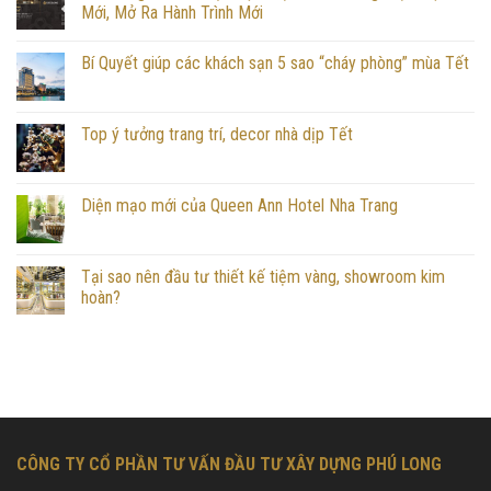
Mới, Mở Ra Hành Trình Mới
Bí Quyết giúp các khách sạn 5 sao “cháy phòng” mùa Tết
Top ý tưởng trang trí, decor nhà dịp Tết
Diện mạo mới của Queen Ann Hotel Nha Trang
Tại sao nên đầu tư thiết kế tiệm vàng, showroom kim
hoàn?
CÔNG TY CỔ PHẦN TƯ VẤN ĐẦU TƯ XÂY DỰNG PHÚ LONG