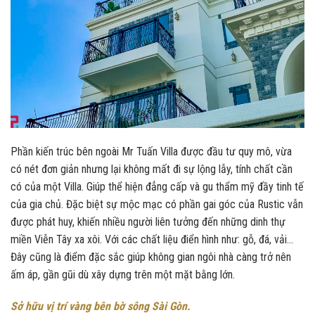
Phần kiến trúc bên ngoài Mr Tuấn Villa được đầu tư quy mô, vừa
có nét đơn giản nhưng lại không mất đi sự lộng lẫy, tính chất cần
có của một Villa. Giúp thể hiện đẳng cấp và gu thẩm mỹ đầy tinh tế
của gia chủ. Đặc biệt sự mộc mạc có phần gai góc của Rustic vẫn
được phát huy, khiến nhiều người liên tưởng đến những dinh thự
miền Viễn Tây xa xôi. Với các chất liệu điển hình như: gỗ, đá, vải…
Đây cũng là điểm đặc sắc giúp không gian ngôi nhà càng trở nên
ấm áp, gần gũi dù xây dựng trên một mặt bằng lớn.
Sở hữu vị trí vàng bên bờ sông Sài Gòn.