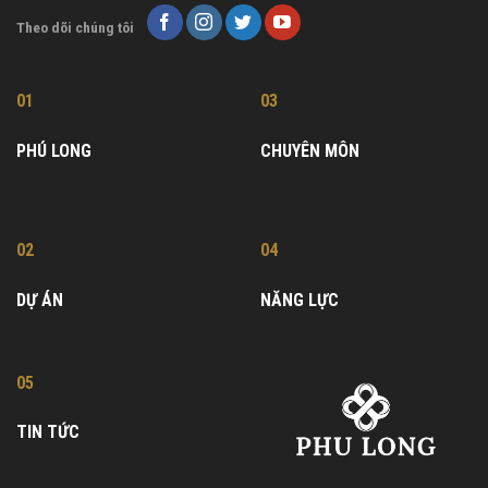
Theo dõi chúng tôi
01
03
PHÚ LONG
CHUYÊN MÔN
02
04
DỰ ÁN
NĂNG LỰC
05
TIN TỨC