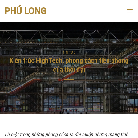
Skip
PHÚ LONG
to
content
TIN TỨC
Kiến trúc HighTech, phong cách tiên phong
của thời đại
Là một trong những phong cách ra đời muộn nhưng mang tính