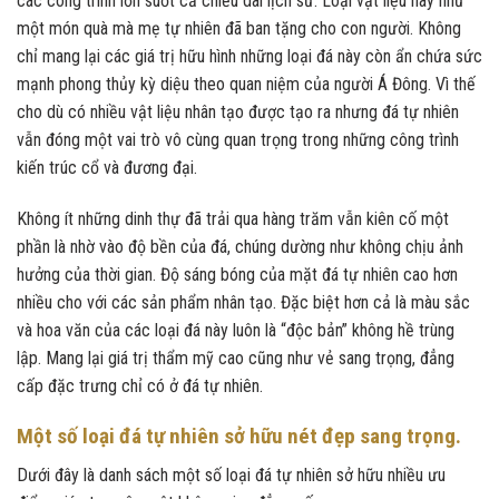
các công trình lớn suốt cả chiều dài lịch sử. Loại vật liệu này như
một món quà mà mẹ tự nhiên đã ban tặng cho con người. Không
chỉ mang lại các giá trị hữu hình những loại đá này còn ẩn chứa sức
mạnh phong thủy kỳ diệu theo quan niệm của người Á Đông. Vì thế
cho dù có nhiều vật liệu nhân tạo được tạo ra nhưng đá tự nhiên
vẫn đóng một vai trò vô cùng quan trọng trong những công trình
kiến trúc cổ và đương đại.
Không ít những dinh thự đã trải qua hàng trăm vẫn kiên cố một
phần là nhờ vào độ bền của đá, chúng dường như không chịu ảnh
hưởng của thời gian. Độ sáng bóng của mặt đá tự nhiên cao hơn
nhiều cho với các sản phẩm nhân tạo. Đặc biệt hơn cả là màu sắc
và hoa văn của các loại đá này luôn là “độc bản” không hề trùng
lập. Mang lại giá trị thẩm mỹ cao cũng như vẻ sang trọng, đẳng
cấp đặc trưng chỉ có ở đá tự nhiên.
Một số loại đá tự nhiên sở hữu nét đẹp sang trọng.
Dưới đây là danh sách một số loại đá tự nhiên sở hữu nhiều ưu