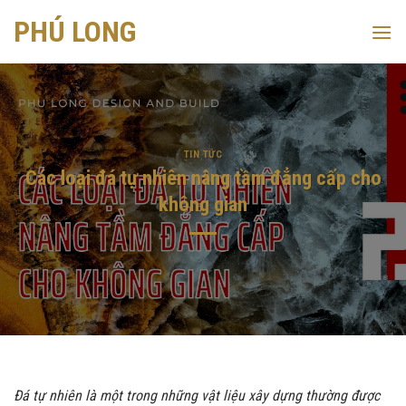
Skip
PHÚ LONG
to
content
TIN TỨC
Các loại đá tự nhiên nâng tầm đẳng cấp cho
không gian
Đá tự nhiên là một trong những vật liệu xây dựng thường được