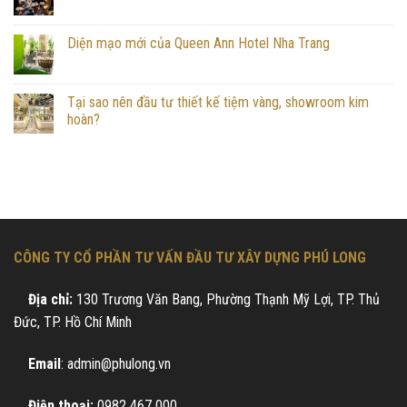
Diện mạo mới của Queen Ann Hotel Nha Trang
Tại sao nên đầu tư thiết kế tiệm vàng, showroom kim
hoàn?
CÔNG TY CỔ PHẦN TƯ VẤN ĐẦU TƯ XÂY DỰNG PHÚ LONG
Địa chỉ:
130 Trương Văn Bang, Phường Thạnh Mỹ Lợi, TP. Thủ
Đức, TP. Hồ Chí Minh
Email
: admin@phulong.vn
Điện thoại:
0982 467 000