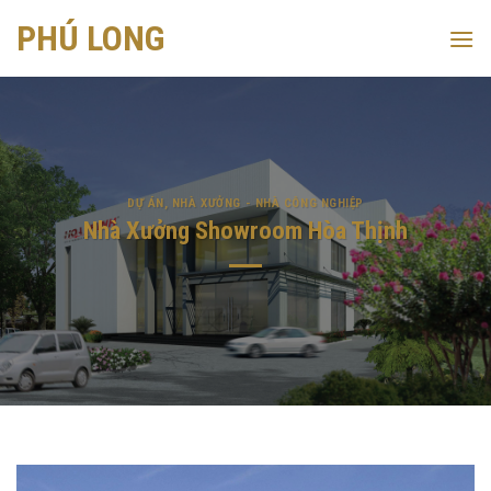
Skip
PHÚ LONG
to
content
DỰ ÁN
,
NHÀ XƯỞNG - NHÀ CÔNG NGHIỆP
Nhà Xưởng Showroom Hòa Thịnh